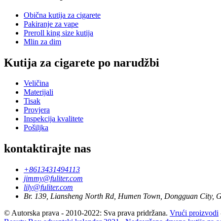
Obična kutija za cigarete
Pakiranje za vape
Preroll king size kutija
Mlin za dim
Kutija za cigarete po narudžbi
Veličina
Materijali
Tisak
Provjera
Inspekcija kvalitete
Pošiljka
kontaktirajte nas
+8613431494113
jimmy@fuliter.com
lily@fuliter.com
Br. 139, Liansheng North Rd, Humen Town, Dongguan City, 
© Autorska prava - 2010-2022: Sva prava pridržana.
Vrući proizvodi