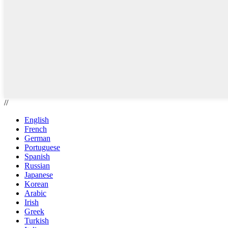
//
English
French
German
Portuguese
Spanish
Russian
Japanese
Korean
Arabic
Irish
Greek
Turkish