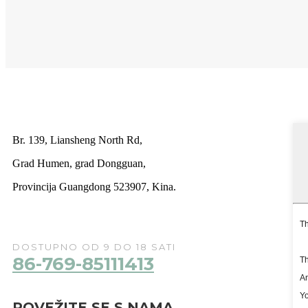
Br. 139, Liansheng North Rd,
Grad Humen, grad Dongguan,
Provincija Guangdong 523907, Kina.
DOSTUPNO OD 9 DO 18 SATI
86-769-85111413
POVEŽITE SE S NAMA