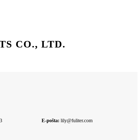
 CO., LTD.
3
E-pošta:
lily@fuliter.com