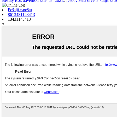
Beauty Box adventski kalendar 2021.
,
Nedovršena drvena kutija za a
Pošalji e-poštu
8613431143413
13431143413
x