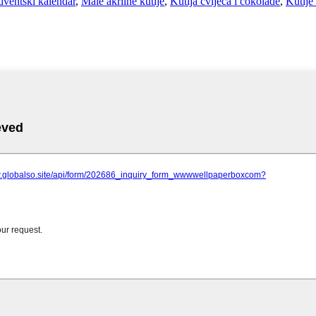
dventski kalendar
,
Male akrilne kutije
,
Kutija cvijeća i čokolade
,
Kutije