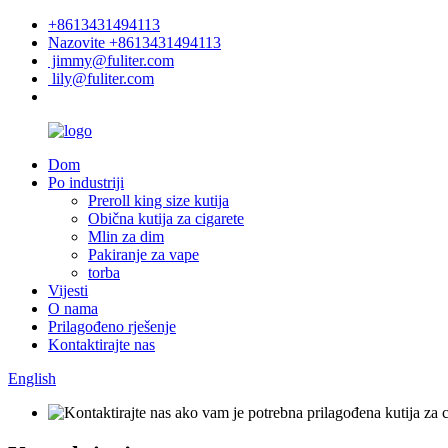
+8613431494113
Nazovite +8613431494113
jimmy@fuliter.com
lily@fuliter.com
Dom
Po industriji
Preroll king size kutija
Obična kutija za cigarete
Mlin za dim
Pakiranje za vape
torba
Vijesti
O nama
Prilagođeno rješenje
Kontaktirajte nas
English