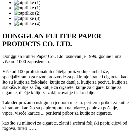
DONGGUAN FULITER PAPER
PRODUCTS CO. LTD.
Dongguan Fuliter Paper Co., Ltd. osnovan je 1999. godine i ima
više od 1000 zaposlenika.
Više od 100 profesionalnih učitelja proizvodnje ambalaže,
specijaliziranih za razne proizvode za pakiranje hrane i cigareta, kao
što su kutije za čokolade, kutije za datulje, kutije za peciva, kutije za
slatkiše, kutije za čaj, kutije za cigarete, kutije za cigare, kutije za
cigarete, dječje kutije za zaključavanje i tako dalje.
Također pružamo uslugu na jednom mjestu: periferni pribor za kutije
s hranom, kao što su papir otporan na udarce, papir za pečenje,
vrpce, viseće kartice ... periferni pribor za kutije za cigarete.
kao što su mlinovi za cigarete, zlatni i srebrni folijski papir, cijevi od
rogova, filteri ……