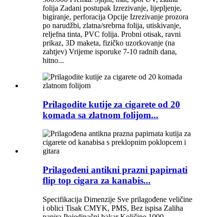
folija Zadani postupak Izrezivanje, lijepljenje,
bigiranje, perforacija Opcije Izrezivanje prozora
po narudžbi, zlatna/srebrna folija, utiskivanje,
reljefna tinta, PVC folija. Probni otisak, ravni
prikaz, 3D maketa, fizičko uzorkovanje (na
zahtjev) Vrijeme isporuke 7-10 radnih dana,
hitno...
Prilagodite kutije za cigarete od 20
komada sa zlatnom folijom...
Prilagođeni antikni prazni papirnati
flip top cigara za kanabis...
Specifikacija Dimenzije Sve prilagođene veličine
i oblici Tisak CMYK, PMS, Bez ispisa Zaliha
papira Pojedinačni bakar Količine 1000 -