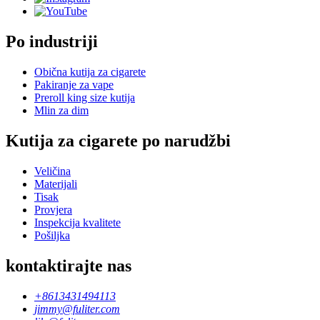
Po industriji
Obična kutija za cigarete
Pakiranje za vape
Preroll king size kutija
Mlin za dim
Kutija za cigarete po narudžbi
Veličina
Materijali
Tisak
Provjera
Inspekcija kvalitete
Pošiljka
kontaktirajte nas
+8613431494113
jimmy@fuliter.com