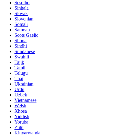
Sesotho
Sinhala
Slovak
Slovenian
Somali
Samoan
Scots Gaelic
Shona
Sindhi
Sundanese
Swahili
Tajik
Tamil
Telugu
Thai
Ukrainian
Urdu
Uzbek
Vietnamese
Welsh
Xhosa
Yiddish
Yoruba
Zulu
Kinyarwanda