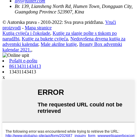
lily@fuliter.com
Br. 139, Liansheng North Rd, Humen Town, Dongguan City,
Guangdong Province 523907, Kina
© Autorska prava - 2010-2022: Sva prava pridržana.
Vrući
proizvodi
-
Mapa stranice
Kutija cvijeća i čokolade
,
Kutije za slanje pošte s tiskom po
narudžbi
,
Kutije za bukete cvijeća
,
Nedovršena drvena kutija za
adventski kalendar
,
Male akrilne kutije
,
Beauty Box adventski
kalendar 2021.
,
Pošalji e-poštu
8613431143413
13431143413
x