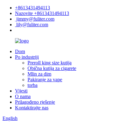
+8613431494113
Nazovite +8613431494113
jimmy@fuliter.com
lily@fuliter.com
Dom
Po industriji
Preroll king size kutija
Obična kutija za cigarete
Mlin za dim
Pakiranje za vape
torba
Vijesti
O nama
Prilagođeno rješenje
Kontaktirajte nas
English