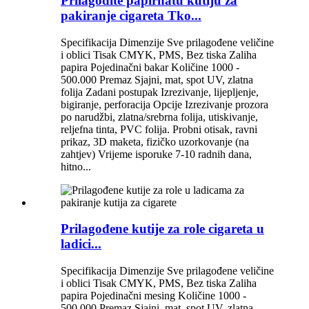
Prilagodite papirnatu kutiju za
pakiranje cigareta Tko...
Specifikacija Dimenzije Sve prilagođene veličine
i oblici Tisak CMYK, PMS, Bez tiska Zaliha
papira Pojedinačni bakar Količine 1000 -
500.000 Premaz Sjajni, mat, spot UV, zlatna
folija Zadani postupak Izrezivanje, lijepljenje,
bigiranje, perforacija Opcije Izrezivanje prozora
po narudžbi, zlatna/srebrna folija, utiskivanje,
reljefna tinta, PVC folija. Probni otisak, ravni
prikaz, 3D maketa, fizičko uzorkovanje (na
zahtjev) Vrijeme isporuke 7-10 radnih dana,
hitno...
Prilagođene kutije za role cigareta u
ladici...
Specifikacija Dimenzije Sve prilagođene veličine
i oblici Tisak CMYK, PMS, Bez tiska Zaliha
papira Pojedinačni mesing Količine 1000 -
500.000 Premaz Sjajni, mat, spot UV, zlatna