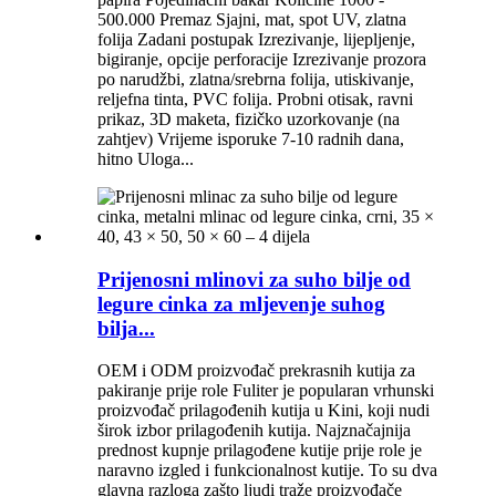
500.000 Premaz Sjajni, mat, spot UV, zlatna
folija Zadani postupak Izrezivanje, lijepljenje,
bigiranje, opcije perforacije Izrezivanje prozora
po narudžbi, zlatna/srebrna folija, utiskivanje,
reljefna tinta, PVC folija. Probni otisak, ravni
prikaz, 3D maketa, fizičko uzorkovanje (na
zahtjev) Vrijeme isporuke 7-10 radnih dana,
hitno Uloga...
Prijenosni mlinovi za suho bilje od
legure cinka za mljevenje suhog
bilja...
OEM i ODM proizvođač prekrasnih kutija za
pakiranje prije role Fuliter je popularan vrhunski
proizvođač prilagođenih kutija u Kini, koji nudi
širok izbor prilagođenih kutija. Najznačajnija
prednost kupnje prilagođene kutije prije role je
naravno izgled i funkcionalnost kutije. To su dva
glavna razloga zašto ljudi traže proizvođače