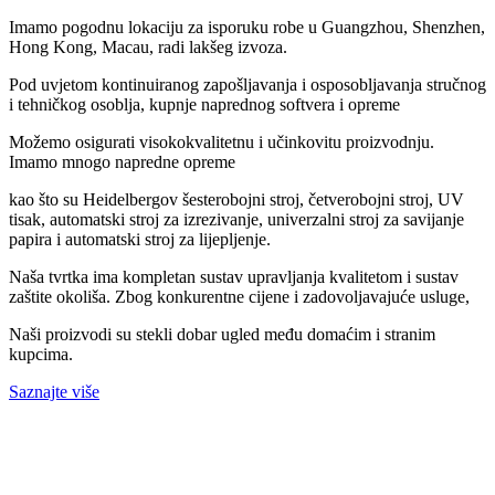
Imamo pogodnu lokaciju za isporuku robe u Guangzhou, Shenzhen,
Hong Kong, Macau, radi lakšeg izvoza.
Pod uvjetom kontinuiranog zapošljavanja i osposobljavanja stručnog
i tehničkog osoblja, kupnje naprednog softvera i opreme
Možemo osigurati visokokvalitetnu i učinkovitu proizvodnju.
Imamo mnogo napredne opreme
kao što su Heidelbergov šesterobojni stroj, četverobojni stroj, UV
tisak, automatski stroj za izrezivanje, univerzalni stroj za savijanje
papira i automatski stroj za lijepljenje.
Naša tvrtka ima kompletan sustav upravljanja kvalitetom i sustav
zaštite okoliša. Zbog konkurentne cijene i zadovoljavajuće usluge,
Naši proizvodi su stekli dobar ugled među domaćim i stranim
kupcima.
Saznajte više