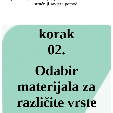
stručniji savjet i pomoć!
korak
02.
Odabir
materijala za
različite vrste