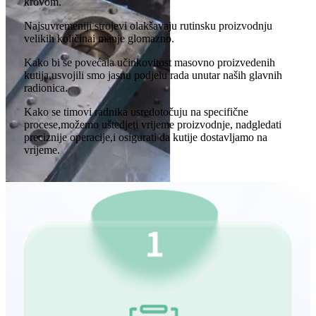
krovom.
Najsuvremeniji strojevi olakšavaju rutinsku proizvodnju
velikih količina
i manje glomazno.
Kako bi se povećala učinkovitost masovno proizvedenih
kutija,
usvojili smo jasnu podjelu rada unutar naših glavnih
radionica.
Kako se timovi radnika usredotočuju na specifične
procese,
možemo uštedjeti vrijeme proizvodnje, nadgledati
preciznije operacije,
i osigurati da kutije dostavljamo na
vrijeme.