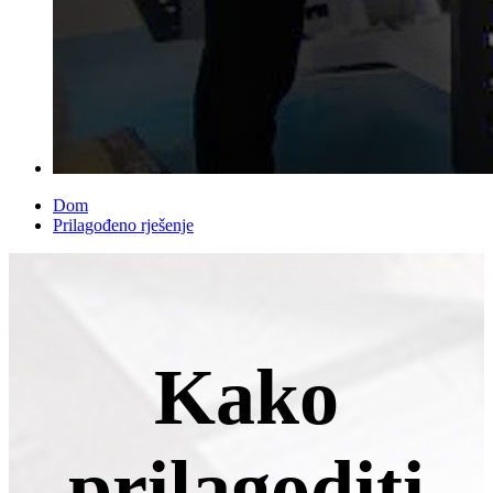
Dom
Prilagođeno rješenje
Kako
prilagoditi