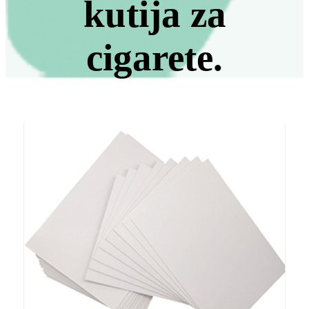
kutija za
cigarete.