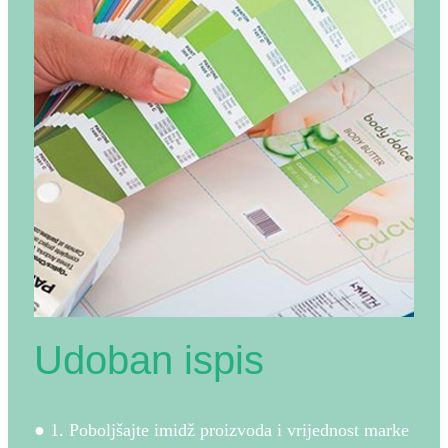
Udoban ispis
● 1. Poboljšajte imidž proizvoda i vrijednost marke