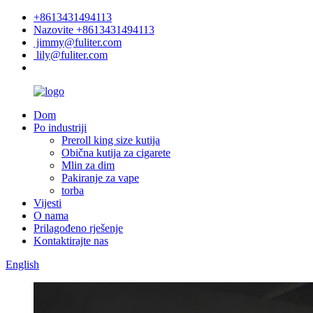
+8613431494113
Nazovite +8613431494113
jimmy@fuliter.com
lily@fuliter.com
Dom
Po industriji
Preroll king size kutija
Obična kutija za cigarete
Mlin za dim
Pakiranje za vape
torba
Vijesti
O nama
Prilagođeno rješenje
Kontaktirajte nas
English