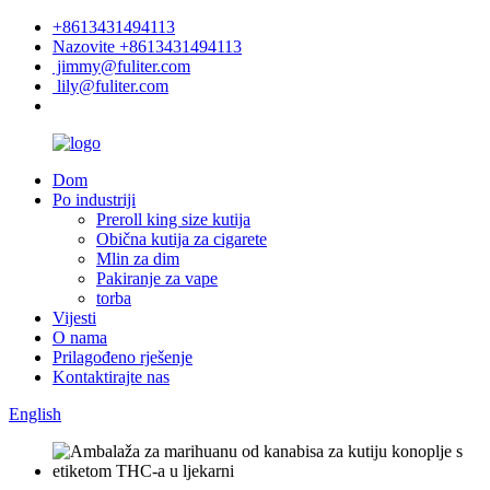
+8613431494113
Nazovite +8613431494113
jimmy@fuliter.com
lily@fuliter.com
Dom
Po industriji
Preroll king size kutija
Obična kutija za cigarete
Mlin za dim
Pakiranje za vape
torba
Vijesti
O nama
Prilagođeno rješenje
Kontaktirajte nas
English