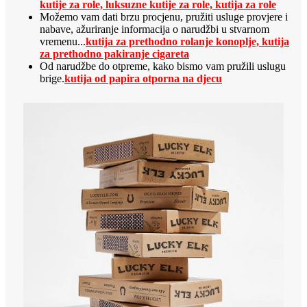
kutije za role, luksuzne kutije za role, kutija za role
Možemo vam dati brzu procjenu, pružiti usluge provjere i
nabave, ažuriranje informacija o narudžbi u stvarnom
vremenu...
kutija za prethodno rolanje konoplje, kutija
za prethodno pakiranje cigareta
Od narudžbe do otpreme, kako bismo vam pružili uslugu
brige.
kutija od papira otporna na djecu