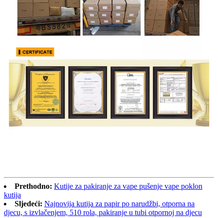
Prethodno:
Kutije za pakiranje za vape pušenje vape poklon
kutija
Sljedeći:
Najnovija kutija za papir po narudžbi, otporna na
djecu, s izvlačenjem, 510 rola, pakiranje u tubi otpornoj na djecu