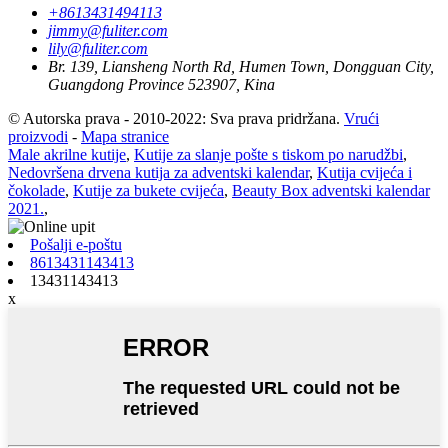
+8613431494113
jimmy@fuliter.com
lily@fuliter.com
Br. 139, Liansheng North Rd, Humen Town, Dongguan City,
Guangdong Province 523907, Kina
© Autorska prava - 2010-2022: Sva prava pridržana.
Vrući
proizvodi
-
Mapa stranice
Male akrilne kutije
,
Kutije za slanje pošte s tiskom po narudžbi
,
Nedovršena drvena kutija za adventski kalendar
,
Kutija cvijeća i
čokolade
,
Kutije za bukete cvijeća
,
Beauty Box adventski kalendar
2021.
,
Pošalji e-poštu
8613431143413
13431143413
x