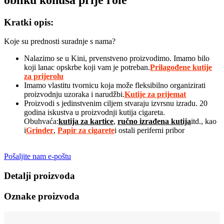
Kratki opis:
Koje su prednosti suradnje s nama?
Nalazimo se u Kini, prvenstveno proizvodimo. Imamo bilo
koji lanac opskrbe koji vam je potreban.
Prilagođene kutije
za prijerolu
Imamo vlastitu tvornicu koja može fleksibilno organizirati
proizvodnju uzoraka i narudžbi.
Kutije za prijemat
Proizvodi s jedinstvenim ciljem stvaraju izvrsnu izradu. 20
godina iskustva u proizvodnji kutija cigareta.
Obuhvaća:
kutija za kartice
,
ručno izrađena kutija
itd., kao
i
G
rinder
,
Papir za cigarete
i ostali periferni pribor
Pošaljite nam e-poštu
Detalji proizvoda
Oznake proizvoda