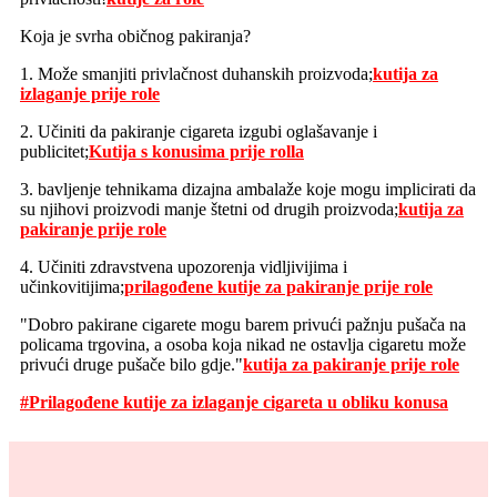
Koja je svrha običnog pakiranja?
1. Može smanjiti privlačnost duhanskih proizvoda;
kutija za
izlaganje prije role
2. Učiniti da pakiranje cigareta izgubi oglašavanje i
publicitet;
Kutija s konusima prije rolla
3. bavljenje tehnikama dizajna ambalaže koje mogu implicirati da
su njihovi proizvodi manje štetni od drugih proizvoda;
kutija za
pakiranje prije role
4. Učiniti zdravstvena upozorenja vidljivijima i
učinkovitijima;
prilagođene kutije za pakiranje prije role
"Dobro pakirane cigarete mogu barem privući pažnju pušača na
policama trgovina, a osoba koja nikad ne ostavlja cigaretu može
privući druge pušače bilo gdje."
kutija za pakiranje prije role
#Prilagođene kutije za izlaganje cigareta u obliku konusa