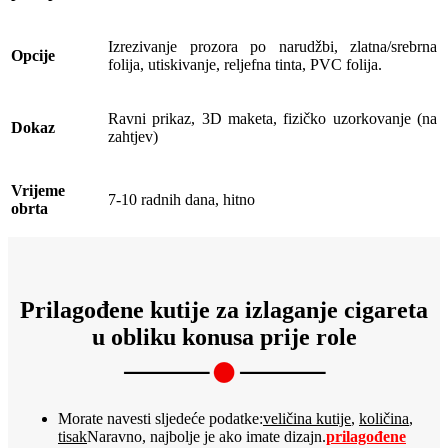
Izrezivanje prozora po narudžbi, zlatna/srebrna
Opcije
folija, utiskivanje, reljefna tinta, PVC folija.
Ravni prikaz, 3D maketa, fizičko uzorkovanje (na
Dokaz
zahtjev)
Vrijeme
7-10 radnih dana, hitno
obrta
Prilagođene kutije za izlaganje cigareta
u obliku konusa prije role
Morate navesti sljedeće podatke:
veličina kutije
,
količina
,
tisak
Naravno, najbolje je ako imate dizajn.
prilagođene