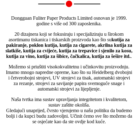
Dongguan Fuliter Paper Products Limited osnovan je 1999.
godine s više od 300 zaposlenika.
20 dizajnera koji se fokusiraju i specijaliziraju u širokom
asortimanu tiskanica i tiskarskih proizvoda kao što su
kutija za
pakiranje, poklon kutija, kutija za cigarete, akrilna kutija za
slatkiše, kutija za cvijeće, kutija za trepavice i sjenilo za kosu,
kutija za vino, kutija za šibice, čačkalica, kutija za šešire itd.
.
Možemo si priuštiti visokokvalitetnu i učinkovitu proizvodnju.
Imamo mnogo napredne opreme, kao što su Heidelberg dvobojni
i četverobojni strojevi, UV strojevi za tisak, automatski strojevi
za rezanje, strojevi za savijanje papira svemoguće snage i
automatski strojevi za lijepljenje.
Naša tvrtka ima sustav upravljanja integritetom i kvalitetom,
sustav zaštite okoliša.
Gledajući unaprijed, čvrsto vjerujemo u našu politiku da budemo
bolji i da kupci budu zadovoljni. Učinit ćemo sve što možemo da
se osjećate kao da ste ovdje kod kuće.