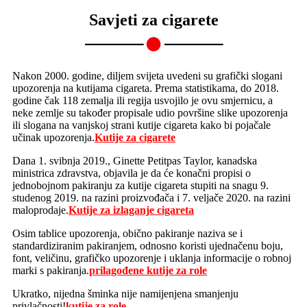
Savjeti za cigarete
Nakon 2000. godine, diljem svijeta uvedeni su grafički slogani
upozorenja na kutijama cigareta. Prema statistikama, do 2018.
godine čak 118 zemalja ili regija usvojilo je ovu smjernicu, a
neke zemlje su također propisale udio površine slike upozorenja
ili slogana na vanjskoj strani kutije cigareta kako bi pojačale
učinak upozorenja.
Kutije za cigarete
Dana 1. svibnja 2019., Ginette Petitpas Taylor, kanadska
ministrica zdravstva, objavila je da će konačni propisi o
jednobojnom pakiranju za kutije cigareta stupiti na snagu 9.
studenog 2019. na razini proizvođača i 7. veljače 2020. na razini
maloprodaje.
Kutije za izlaganje cigareta
Osim tablice upozorenja, obično pakiranje naziva se i
standardiziranim pakiranjem, odnosno koristi ujednačenu boju,
font, veličinu, grafičko upozorenje i uklanja informacije o robnoj
marki s pakiranja.
prilagođene kutije za role
Ukratko, nijedna šminka nije namijenjena smanjenju
privlačnosti!
kutije za role